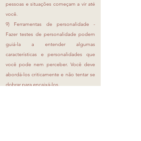
pessoas e situações começam a vir até 
você.
9) Ferramentas de personalidade - 
Fazer testes de personalidade podem 
guiá-la a entender algumas 
características e personalidades que 
você pode nem perceber. Você deve 
abordá-los criticamente e não tentar se 
dobrar para encaixá-los.
10) Atitude positiva - Seja gentil com 
todas as pessoas que encontrar, sorria 
mais, ajude os outros no seu dia a dia. 
Não faz sentido desejar se 
compreender, ajudar os outros, salvar o 